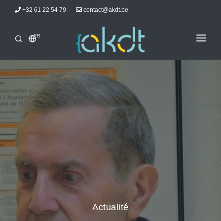
+32 61 22 54 79
contact@akdt.be
FR
ACCUEIL
STAGES
INFORMATIONS
ACTUALITÉS
HÉBERGEMENTS
AKDTICIENS
CONTACT
Actualité