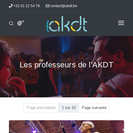
+32 61 22 54 79
contact@akdt.be
FR
ACCUEIL
STAGES
INFORMATIONS
Les professeurs de l'AKDT
ACTUALITÉS
HÉBERGEMENTS
AKDTICIENS
CONTACT
Page précédente
1 sur 10
Page suivante