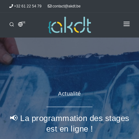
+32 61 22 54 79
contact@akdt.be
FR
ACCUEIL
STAGES
INFORMATIONS
ACTUALITÉS
HÉBERGEMENTS
Actualité
AKDTICIENS
CONTACT
📢 La programmation des stages
est en ligne !