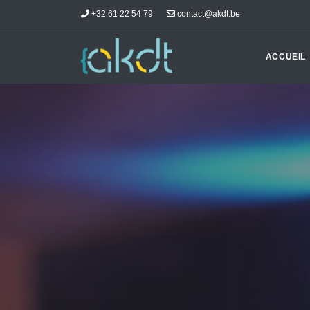
+32 61 22 54 79
contact@akdt.be
ACCUEIL