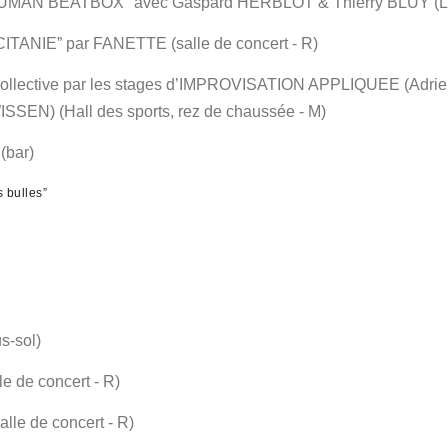
MAN BEATBOX" avec Gaspard HERBLOT & Thierry BLUY (Loc
NIE” par FANETTE (salle de concert - R)
ollective par les stages d’IMPROVISATION APPLIQUEE (Ad
N) (Hall des sports, rez de chaussée - M)
(bar)
 bulles”
s-sol)
 de concert - R)
le de concert - R)