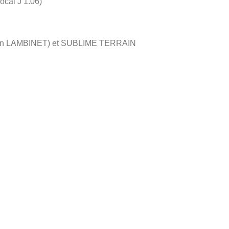
al J 1.06)
rien LAMBINET) et SUBLIME TERRAIN