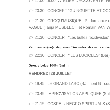
👉 17:00-18:00 : ATELIER DÉCOUVERTE "HU
👉 20:30 : CONCERT “GUINGUETTE ET OCCITA
👉 21:30 : CROQU’MUSIQUE - Performance c
VAGUE (Tanja MOSBLECH et Romain VAN WISSE
👉 21:30 : CONCERT “Les bulles récidivistes” 
Par d’ancien(ne)s stagiaires “Des notes, des mots et des
👉 22:30 : CONCERT “ LES LUCIOLES” (Bar)
Groupe belge 100% féminin
VENDREDI 28 JUILLET
👉 19:45 : LE GRAND LABO (Bâtiment G - sou
👉 20:45 : IMPROVISATION APPLIQUEE (Salle
👉 21:15 : GOSPEL / NEGRO SPIRITUALS (Sal