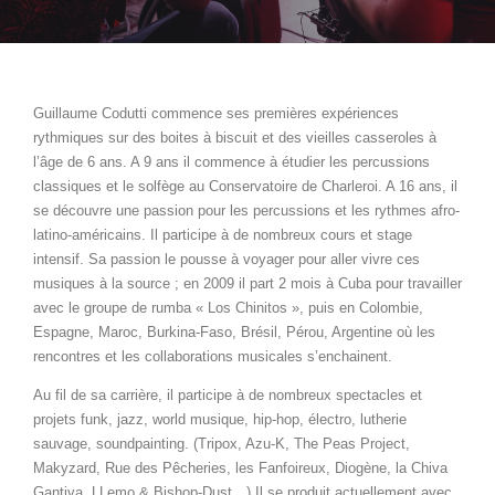
Guillaume Codutti commence ses premières expériences
rythmiques sur des boites à biscuit et des vieilles casseroles à
l’âge de 6 ans. A 9 ans il commence à étudier les percussions
classiques et le solfège au Conservatoire de Charleroi. A 16 ans, il
se découvre une passion pour les percussions et les rythmes afro-
latino-américains. Il participe à de nombreux cours et stage
intensif. Sa passion le pousse à voyager pour aller vivre ces
musiques à la source ; en 2009 il part 2 mois à Cuba pour travailler
avec le groupe de rumba « Los Chinitos », puis en Colombie,
Espagne, Maroc, Burkina-Faso, Brésil, Pérou, Argentine où les
rencontres et les collaborations musicales s’enchainent.
Au fil de sa carrière, il participe à de nombreux spectacles et
projets funk, jazz, world musique, hip-hop, électro, lutherie
sauvage, soundpainting. (Tripox, Azu-K, The Peas Project,
Makyzard, Rue des Pêcheries, les Fanfoireux, Diogène, la Chiva
Gantiva, LLemo & Bishop-Dust…) Il se produit actuellement avec