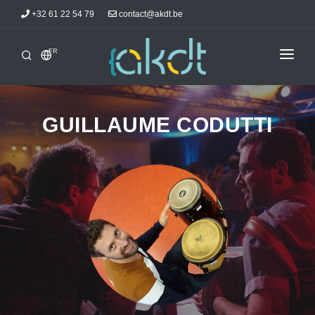
+32 61 22 54 79
contact@akdt.be
FR
ACCUEIL
STAGES
GUILLAUME CODUTTI
INFORMATIONS
ACTUALITÉS
HÉBERGEMENTS
AKDTICIENS
CONTACT