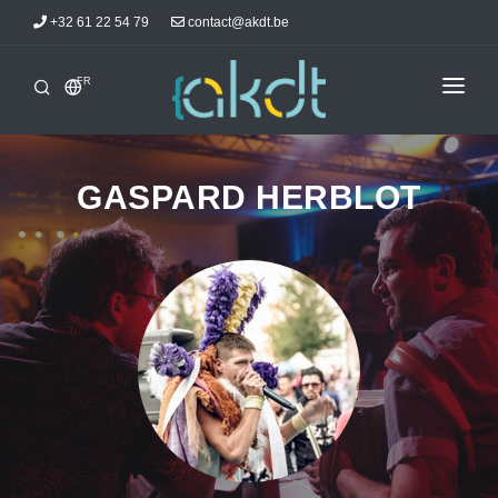
+32 61 22 54 79
contact@akdt.be
FR
ACCUEIL
STAGES
GASPARD HERBLOT
INFORMATIONS
ACTUALITÉS
HÉBERGEMENTS
AKDTICIENS
CONTACT