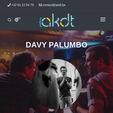
+32 61 22 54 79
contact@akdt.be
FR
ACCUEIL
STAGES
DAVY PALUMBO
INFORMATIONS
ACTUALITÉS
HÉBERGEMENTS
AKDTICIENS
CONTACT