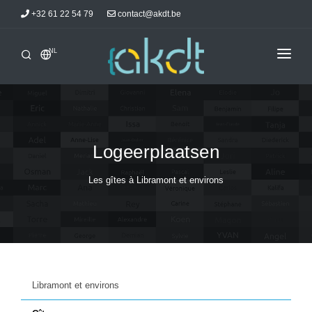
+32 61 22 54 79
contact@akdt.be
NL
ONTHAAL
STAGES
INFORMATIE
Logeerplaatsen
ACTUALITEITEN
Les gîtes à Libramont et environs
LOGEERPLAATSEN
AKDTICIENS
CONTACT
Libramont et environs