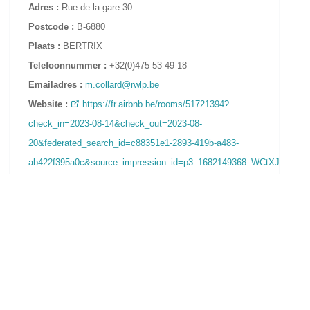
Adres :
Rue de la gare 30
Postcode :
B-6880
Plaats :
BERTRIX
Telefoonnummer :
+32(0)475 53 49 18
Emailadres :
m.collard@rwlp.be
Website :
https://fr.airbnb.be/rooms/51721394?
check_in=2023-08-14&check_out=2023-08-
20&federated_search_id=c88351e1-2893-419b-a483-
ab422f395a0c&source_impression_id=p3_1682149368_WCtXJT2vuo1
Prijs :
75€ / nuit ou 500€ / semaine
Beschrijving :
2 chambres (4 personnes), 1 living - 1
SDB - 1 cuisine bien équipée - parking aisé - wifi - télé
grand écran - accès en toute autonomie grâce à la boite à
clés