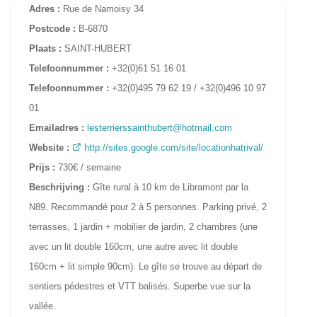
Adres :
Rue de Namoisy 34
Postcode :
B-6870
Plaats :
SAINT-HUBERT
Telefoonnummer :
+32(0)61 51 16 01
Telefoonnummer :
+32(0)495 79 62 19 / +32(0)496 10 97
01
Emailadres :
lesterrierssainthubert@hotmail.com
Website :
http://sites.google.com/site/locationhatrival/
Prijs :
730€ / semaine
Beschrijving :
Gîte rural à 10 km de Libramont par la
N89. Recommandé pour 2 à 5 personnes. Parking privé, 2
terrasses, 1 jardin + mobilier de jardin, 2 chambres (une
avec un lit double 160cm, une autre avec lit double
160cm + lit simple 90cm). Le gîte se trouve au départ de
sentiers pédestres et VTT balisés. Superbe vue sur la
vallée.