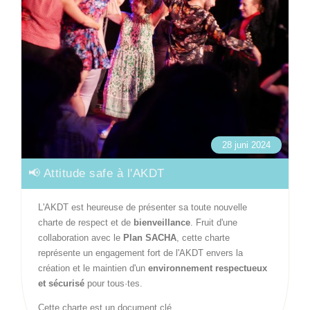
28 juni 2024
📢 Attitude safe à l'AKDT
L'AKDT est heureuse de présenter sa toute nouvelle
charte de respect et de
bienveillance
. Fruit d'une
collaboration avec le
Plan SACHA
, cette charte
représente un engagement fort de l'AKDT envers la
création et le maintien d'un
environnement respectueux
et sécurisé
pour tous·tes.
Cette charte est un document clé …