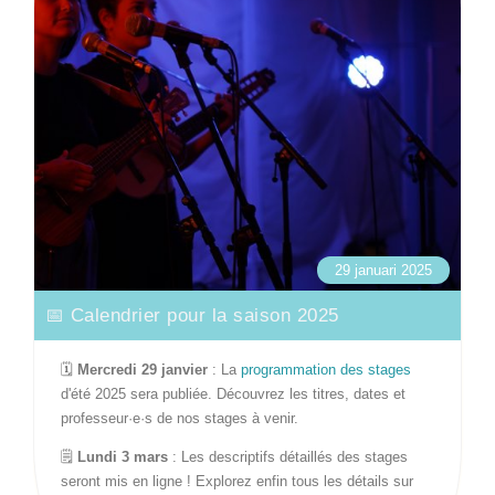
29 januari 2025
📅 Calendrier pour la saison 2025
🗓️
Mercredi 29 janvier
: La
programmation des stages
d'été 2025 sera publiée. Découvrez les titres, dates et
professeur·e·s de nos stages à venir.
🗒️
Lundi 3 mars
: Les descriptifs détaillés des stages
seront mis en ligne ! Explorez enfin tous les détails sur