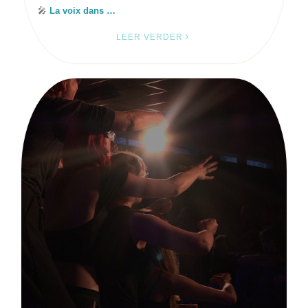
🎤
La voix dans …
LEER VERDER