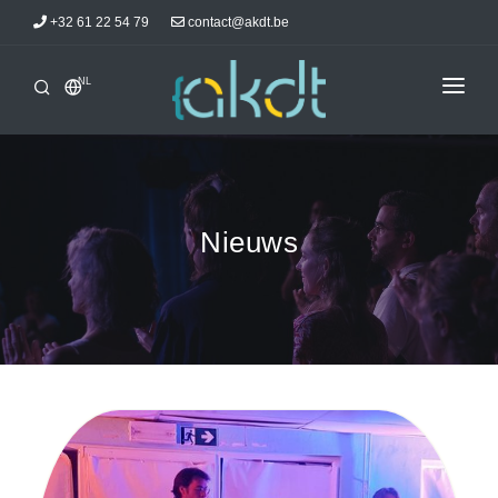
+32 61 22 54 79
contact@akdt.be
NL
ONTHAAL
STAGES
INFORMATIE
Nieuws
ACTUALITEITEN
LOGEERPLAATSEN
AKDTICIENS
CONTACT