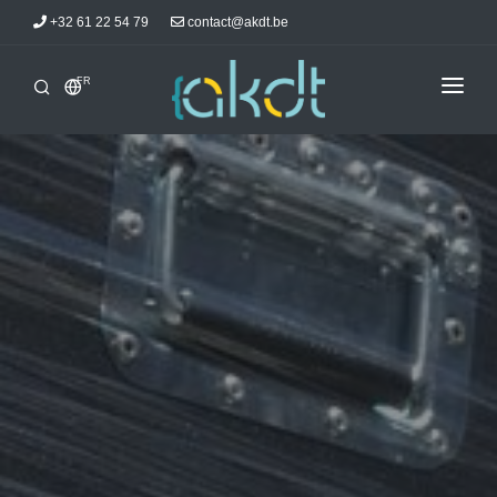
+32 61 22 54 79
contact@akdt.be
FR
ACCUEIL
STAGES
INFORMATIONS
ACTUALITÉS
HÉBERGEMENTS
AKDTICIENS
CONTACT