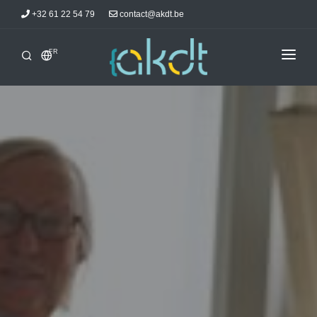
+32 61 22 54 79
contact@akdt.be
FR
ACCUEIL
STAGES
INFORMATIONS
ACTUALITÉS
HÉBERGEMENTS
AKDTICIENS
CONTACT