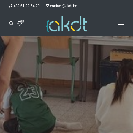
+32 61 22 54 79
contact@akdt.be
FR
ACCUEIL
STAGES
INFORMATIONS
ACTUALITÉS
HÉBERGEMENTS
AKDTICIENS
CONTACT