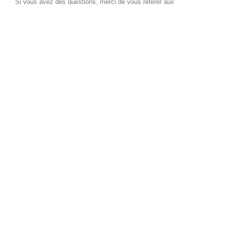
Si vous avez des questions, merci de vous référer aux
informations pratiques
!
Musique