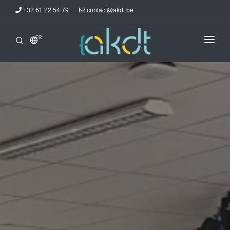
+32 61 22 54 79
contact@akdt.be
FR
ACCUEIL
STAGES
INFORMATIONS
ACTUALITÉS
HÉBERGEMENTS
AKDTICIENS
CONTACT