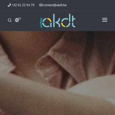
+32 61 22 54 79
contact@akdt.be
FR
ACCUEIL
STAGES
INFORMATIONS
ACTUALITÉS
HÉBERGEMENTS
AKDTICIENS
CONTACT