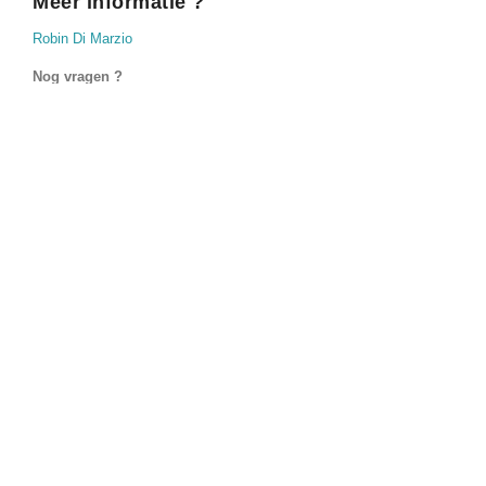
Meer informatie ?
Robin Di Marzio
Nog vragen ?
Indien nog vragen, raadpleeg dan de volgende link :
informations
pratiques
!