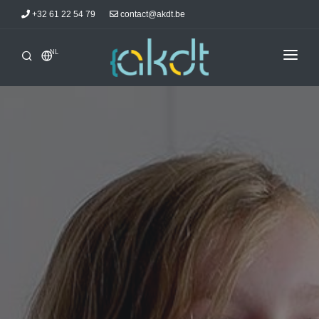
+32 61 22 54 79
contact@akdt.be
NL
ONTHAAL
STAGES
INFORMATIE
ACTUALITEITEN
LOGEERPLAATSEN
AKDTICIENS
CONTACT